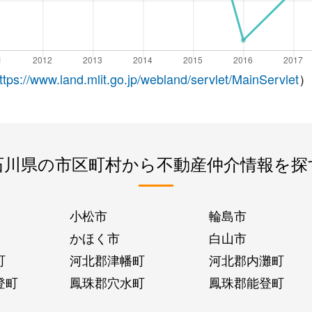
ttps://www.land.mlit.go.jp/webland/servlet/MainServlet
）
石川県の市区町村から不動産仲介情報を探
小松市
輪島市
かほく市
白山市
町
河北郡津幡町
河北郡内灘町
登町
鳳珠郡穴水町
鳳珠郡能登町