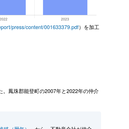
report/press/content/001633379.pdf
）を加工
鳳珠郡能登町の2007年と2022年の仲介
推移（暦年）
」から、不動産会社が仲介