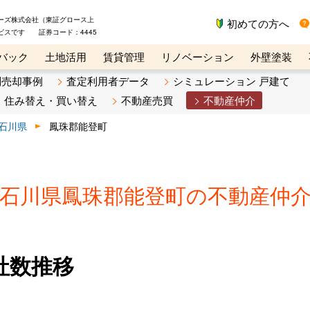
ーズ株式会社（東証グロース上
初めての方へ
ビスです 証券コード：4445
バック
土地活用
賃貸管理
リノベーション
外壁塗装
ライン講座
リビンマガジンBiz
不動産売却ご相談デスク
別売却事例
査定利用者データ
シミュレーション 戸建て
住み替え・買い替え
不動産売買
不動産仲介
石川県
鳳珠郡能登町
石川県鳳珠郡能登町の不動産仲
社数推移