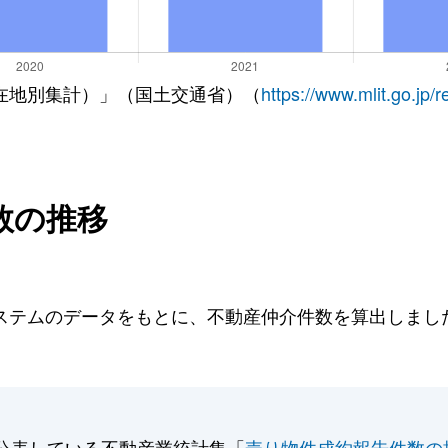
在地別集計）」（国土交通省）（
https://www.mlit.go.jp/
数の推移
テムのデータをもとに、不動産仲介件数を算出しました。
公表している不動産業統計集「
売り物件成約報告件数の