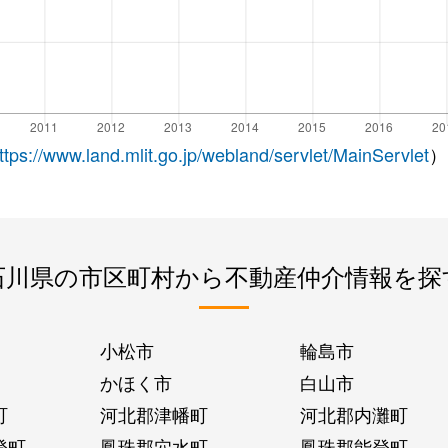
ttps://www.land.mlit.go.jp/webland/servlet/MainServlet
）
石川県の市区町村から不動産仲介情報を探
小松市
輪島市
かほく市
白山市
町
河北郡津幡町
河北郡内灘町
登町
鳳珠郡穴水町
鳳珠郡能登町