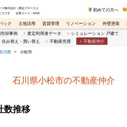
ーズ株式会社（東証グロース上
初めての方へ
ビスです 証券コード：4445
バック
土地活用
賃貸管理
リノベーション
外壁塗装
ライン講座
リビンマガジンBiz
不動産売却ご相談デスク
別売却事例
査定利用者データ
シミュレーション 戸建て
住み替え・買い替え
不動産売買
不動産仲介
石川県
小松市
石川県小松市の不動産仲介
社数推移