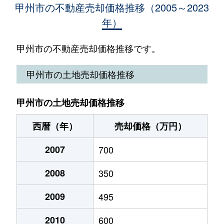
甲州市の不動産売却価格推移（2005～2023
年）
塩山下塩後
6,500万円
東山梨
徒歩
塩山下塩後
200万円
東山梨
徒歩
甲州市の不動産売却価格推移です。
塩山千野
450万円
塩山
徒歩
甲州市の土地売却価格推移
塩山三日市場
1,000万円
塩山
徒歩
甲州市の土地売却価格推移
勝沼町小佐手
1,500万円
勝沼ぶどう郷
徒歩
西暦（年）
売却価格（万円）
勝沼町小佐手
200万円
勝沼ぶどう郷
徒歩
2007
700
勝沼町菱山
1,200万円
勝沼ぶどう郷
徒歩
2008
350
2009
495
2010
600