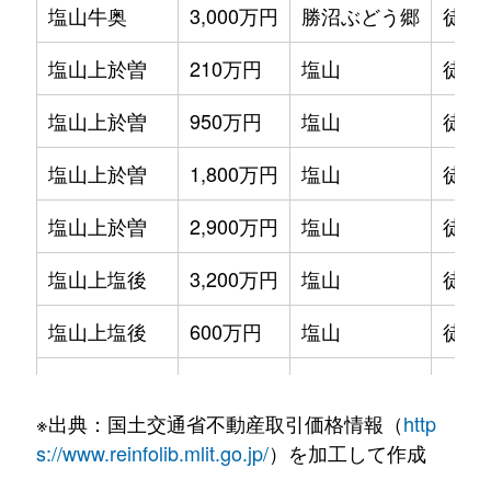
塩山牛奥
3,000万円
勝沼ぶどう郷
徒歩
塩山上於曽
210万円
塩山
徒歩
塩山上於曽
950万円
塩山
徒歩
塩山上於曽
1,800万円
塩山
徒歩
塩山上於曽
2,900万円
塩山
徒歩
塩山上塩後
3,200万円
塩山
徒歩
塩山上塩後
600万円
塩山
徒歩
塩山下於曽
440万円
塩山
徒歩
※出典：国土交通省不動産取引価格情報（
http
塩山下於曽
280万円
塩山
徒歩
s://www.reinfolib.mlit.go.jp/
）を加工して作成
塩山下塩後
40万円
塩山
徒歩