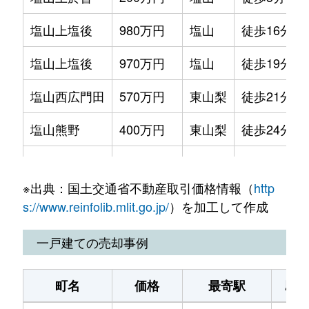
塩山上塩後
980万円
塩山
徒歩16分
塩山上塩後
970万円
塩山
徒歩19分
塩山西広門田
570万円
東山梨
徒歩21分
塩山熊野
400万円
東山梨
徒歩24分
塩山下於曽
1,100万円
塩山
徒歩16分
※出典：国土交通省不動産取引価格情報（
http
塩山千野
680万円
塩山
徒歩15分
s://www.reinfolib.mlit.go.jp/
）を加工して作成
塩山千野
420万円
塩山
徒歩15分
一戸建ての売却事例
町名
価格
最寄駅
駅