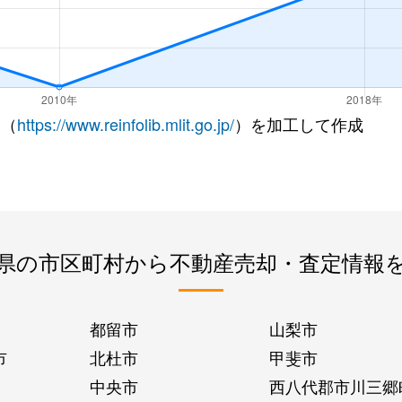
 （
https://www.reinfolib.mlit.go.jp/
）を加工して作成
県の市区町村から不動産売却・査定情報
都留市
山梨市
市
北杜市
甲斐市
中央市
西八代郡市川三郷