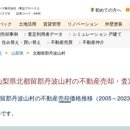
ーズ株式会社（東証グロース上
初めての方へ
ビスです 証券コード：4445
バック
土地活用
賃貸管理
リノベーション
外壁塗装
ライン講座
リビンマガジンBiz
不動産売却ご相談デスク
別売却事例
査定利用者データ
シミュレーション 戸建て
住み替え・買い替え
不動産売買
不動産仲介
定
山梨県
北都留郡丹波山村
山梨県北都留郡丹波山村の不動産売却・査
留郡丹波山村の不動産売却価格推移（2005～202
移です。