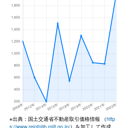
※出典：国土交通省不動産取引価格情報 （
http
s://www.reinfolib.mlit.go.jp/
）を加工して作成