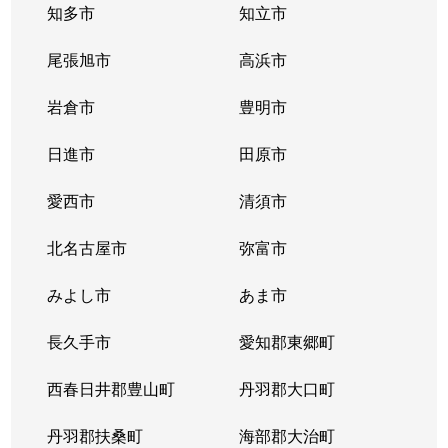
知多市
知立市
尾張旭市
高浜市
岩倉市
豊明市
日進市
田原市
愛西市
清須市
北名古屋市
弥富市
みよし市
あま市
長久手市
愛知郡東郷町
西春日井郡豊山町
丹羽郡大口町
丹羽郡扶桑町
海部郡大治町