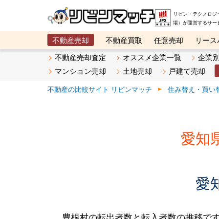
リビン・テクノロジ
場）が運営するサー
不動産売却
不動産買取
任意売却
リース
メタ住宅展示場
ベスト不動産カンパニー
オン
不動産売却査定
オススメ企業一覧
企業
マンション売却
土地売却
戸建て売却
不動産の比較サイト リビンマッチ
住み替え・買い
愛知
愛
豊根村の転出者数と転入者数の推移です。2