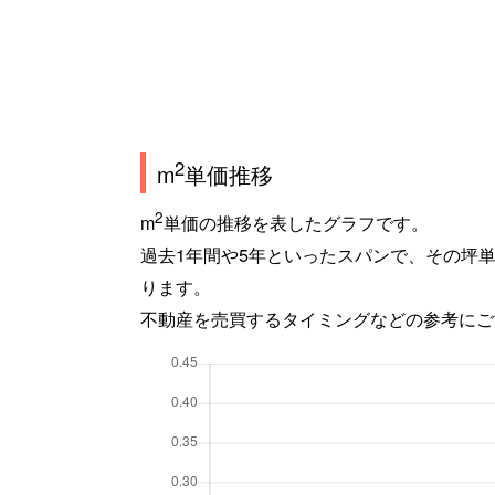
2
m
単価推移
2
m
単価の推移を表したグラフです。
過去1年間や5年といったスパンで、その坪
ります。
不動産を売買するタイミングなどの参考にご