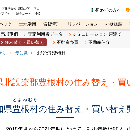
ーズ株式会社（東証グロース上
初めての方へ
ビスです 証券コード：4445
バック
土地活用
賃貸管理
リノベーション
外壁塗装
ライン講座
リビンマガジンBiz
不動産売却ご相談デスク
別売却事例
査定利用者データ
シミュレーション 戸建て
住み替え・買い替え
不動産売買
不動産仲介
替え
愛知県
北設楽郡豊根村
県北設楽郡豊根村の住み替え・買
とよねむら
知県
豊根村
の住み替え・買い替え
018年度から2021年度にかけて、転出者数は20人（39