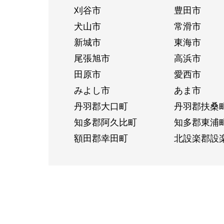
刈谷市
豊田市
犬山市
常滑市
新城市
東海市
尾張旭市
高浜市
田原市
愛西市
みよし市
あま市
丹羽郡大口町
丹羽郡扶桑
知多郡阿久比町
知多郡東浦
額田郡幸田町
北設楽郡設