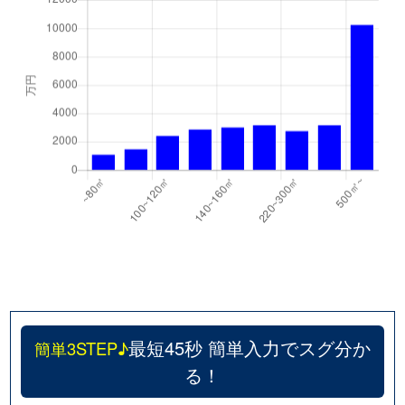
最短45秒 簡単入力でスグ分か
簡単3STEP♪
る！