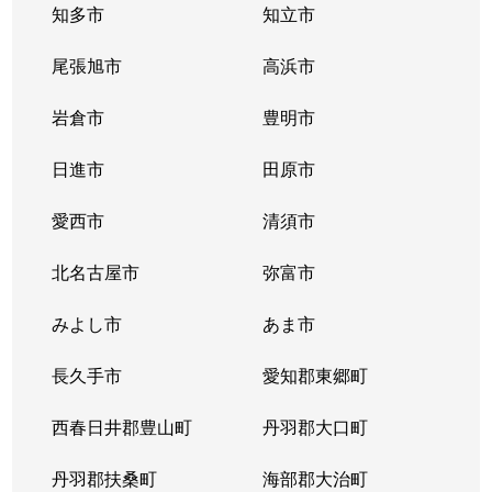
知多市
知立市
尾張旭市
高浜市
岩倉市
豊明市
日進市
田原市
愛西市
清須市
北名古屋市
弥富市
みよし市
あま市
長久手市
愛知郡東郷町
西春日井郡豊山町
丹羽郡大口町
丹羽郡扶桑町
海部郡大治町