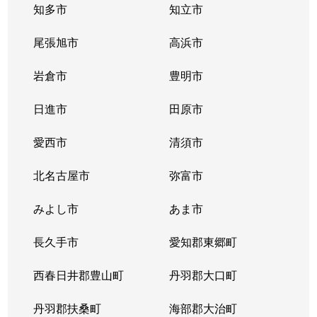
知多市
知立市
尾張旭市
高浜市
岩倉市
豊明市
日進市
田原市
愛西市
清須市
北名古屋市
弥富市
みよし市
あま市
長久手市
愛知郡東郷町
西春日井郡豊山町
丹羽郡大口町
丹羽郡扶桑町
海部郡大治町