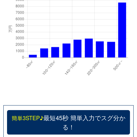
最短45秒 簡単入力でスグ分か
簡単3STEP♪
る！