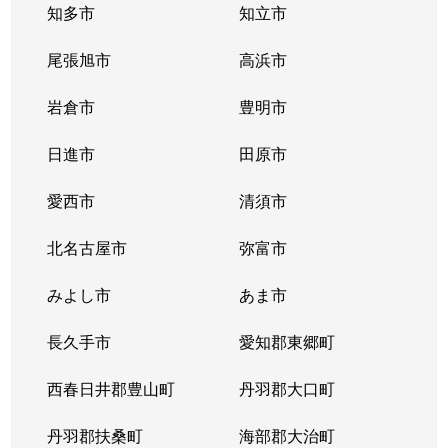
知多市
知立市
尾張旭市
高浜市
岩倉市
豊明市
日進市
田原市
愛西市
清須市
北名古屋市
弥富市
みよし市
あま市
長久手市
愛知郡東郷町
西春日井郡豊山町
丹羽郡大口町
丹羽郡扶桑町
海部郡大治町