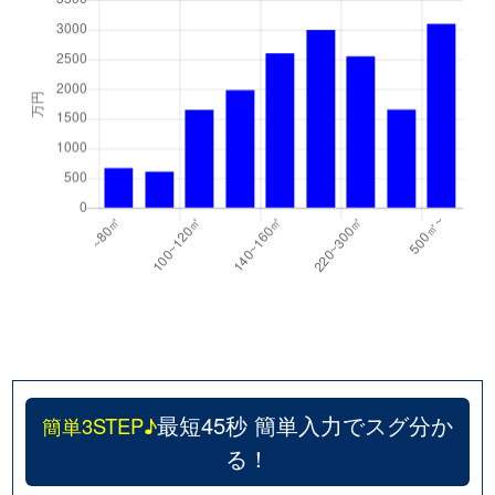
最短45秒 簡単入力でスグ分か
簡単3STEP♪
る！