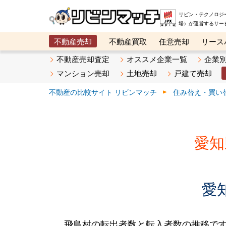
リビン・テクノロジ
場）が運営するサー
不動産売却
不動産買取
任意売却
リース
メタ住宅展示場
ベスト不動産カンパニー
オン
不動産売却査定
オススメ企業一覧
企業
マンション売却
土地売却
戸建て売却
不動産の比較サイト リビンマッチ
住み替え・買い
愛知
愛
飛島村の転出者数と転入者数の推移です。2