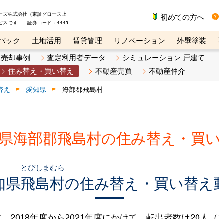
ーズ株式会社（東証グロース上
初めての方へ
ビスです 証券コード：4445
バック
土地活用
賃貸管理
リノベーション
外壁塗装
ライン講座
リビンマガジンBiz
不動産売却ご相談デスク
別売却事例
査定利用者データ
シミュレーション 戸建て
住み替え・買い替え
不動産売買
不動産仲介
替え
愛知県
海部郡飛島村
県海部郡飛島村の住み替え・買
とびしまむら
知県
飛島村
の住み替え・買い替え
018年度から2021年度にかけて、転出者数は20人（14