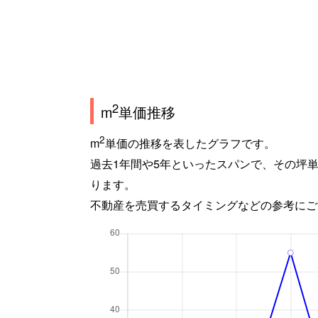
2
m
単価推移
2
m
単価の推移を表したグラフです。
過去1年間や5年といったスパンで、その坪
ります。
不動産を売買するタイミングなどの参考にご