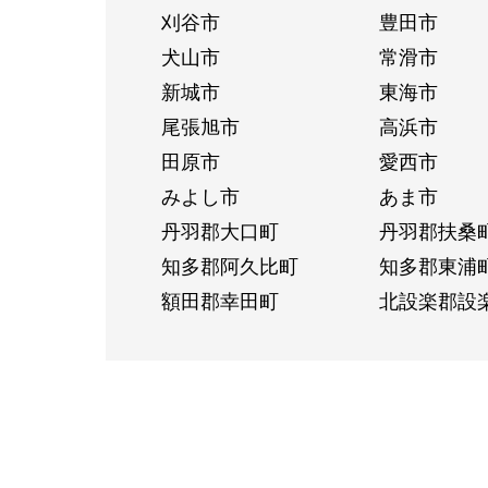
刈谷市
豊田市
犬山市
常滑市
新城市
東海市
尾張旭市
高浜市
田原市
愛西市
みよし市
あま市
丹羽郡大口町
丹羽郡扶桑
知多郡阿久比町
知多郡東浦
額田郡幸田町
北設楽郡設