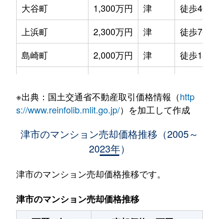
大谷町
1,300万円
津
徒歩4分
上浜町
2,300万円
津
徒歩7分
島崎町
2,000万円
津
徒歩13分
新町
4,000万円
津新町
徒歩0分
※出典：国土交通省不動産取引価格情報（
http
高茶屋小森町
1,000万円
久居
徒歩25分
s://www.reinfolib.mlit.go.jp/
）を加工して作成
西丸之内
2,000万円
津新町
徒歩8分
津市のマンション売却価格推移（2005～
2023年）
八町
340万円
津新町
徒歩4分
八町
1,700万円
津新町
徒歩3分
津市のマンション売却価格推移です。
東丸之内
1,100万円
津新町
徒歩18分
津市のマンション売却価格推移