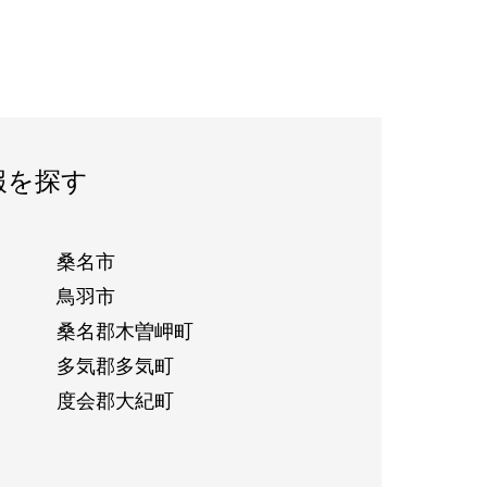
報を探す
桑名市
鳥羽市
桑名郡木曽岬町
多気郡多気町
度会郡大紀町