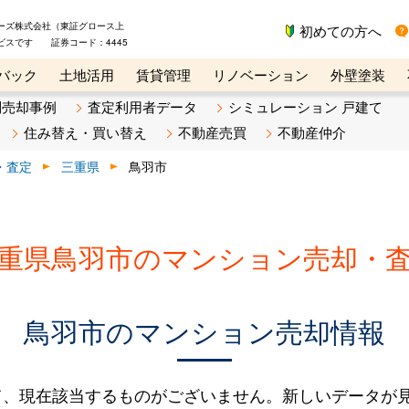
ーズ株式会社（東証グロース上
初めての方へ
ビスです 証券コード：4445
バック
土地活用
賃貸管理
リノベーション
外壁塗装
ライン講座
リビンマガジンBiz
不動産売却ご相談デスク
別売却事例
査定利用者データ
シミュレーション 戸建て
住み替え・買い替え
不動産売買
不動産仲介
・査定
三重県
鳥羽市
重県鳥羽市のマンション売却・
鳥羽市のマンション売却情報
て、現在該当するものがございません。新しいデータが