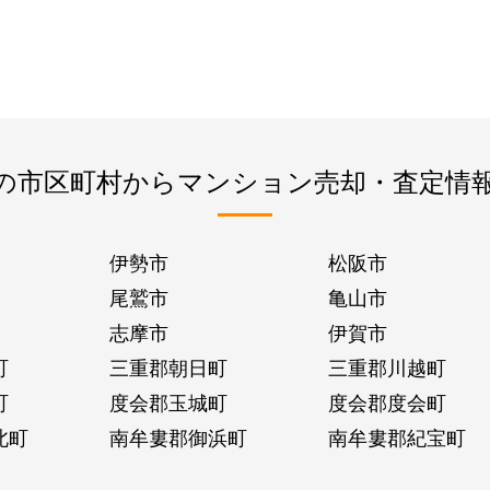
の市区町村からマンション売却・査定情
伊勢市
松阪市
尾鷲市
亀山市
志摩市
伊賀市
町
三重郡朝日町
三重郡川越町
町
度会郡玉城町
度会郡度会町
北町
南牟婁郡御浜町
南牟婁郡紀宝町