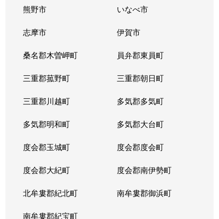
熊野市
いなべ市
志摩市
伊賀市
桑名郡木曽岬町
員弁郡東員町
三重郡菰野町
三重郡朝日町
三重郡川越町
多気郡多気町
多気郡明和町
多気郡大台町
度会郡玉城町
度会郡度会町
度会郡大紀町
度会郡南伊勢町
北牟婁郡紀北町
南牟婁郡御浜町
南牟婁郡紀宝町