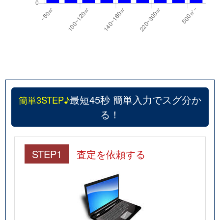
最短45秒 簡単入力でスグ分か
簡単3STEP♪
る！
STEP1
査定を依頼する