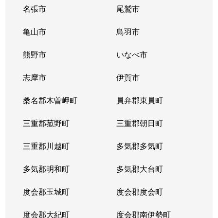
名張市
尾鷲市
亀山市
鳥羽市
熊野市
いなべ市
志摩市
伊賀市
桑名郡木曽岬町
員弁郡東員町
三重郡菰野町
三重郡朝日町
三重郡川越町
多気郡多気町
多気郡明和町
多気郡大台町
度会郡玉城町
度会郡度会町
度会郡大紀町
度会郡南伊勢町