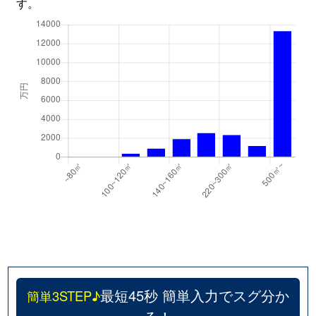
す。
最短45秒 簡単入力でスグ分か
簡単3STEP♪