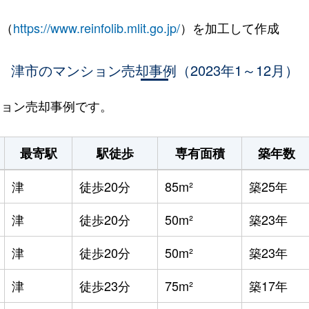
 （
https://www.reinfolib.mlit.go.jp/
）を加工して作成
津市のマンション売却事例（2023年1～12月）
ンション売却事例です。
最寄駅
駅徒歩
専有面積
築年数
津
徒歩20分
85m²
築25年
津
徒歩20分
50m²
築23年
津
徒歩20分
50m²
築23年
津
徒歩23分
75m²
築17年