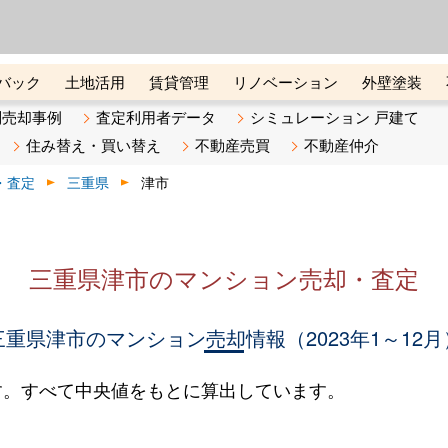
ーズ株式会社（東証グロース上
初めての方へ
ビスです 証券コード：4445
バック
土地活用
賃貸管理
リノベーション
外壁塗装
ライン講座
リビンマガジンBiz
不動産売却ご相談デスク
別売却事例
査定利用者データ
シミュレーション 戸建て
住み替え・買い替え
不動産売買
不動産仲介
・査定
三重県
津市
三重県津市のマンション売却・査定
三重県津市のマンション売却情報（2023年1～12月
す。すべて中央値をもとに算出しています。