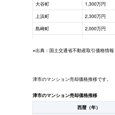
大谷町
1,300万円
上浜町
2,300万円
島崎町
2,000万円
新町
4,000万円
※出典：国土交通省不動産取引価格情報
高茶屋小森町
1,000万円
西丸之内
2,000万円
八町
340万円
津市のマンション売却価格推移です。
八町
1,700万円
津市のマンション売却価格推移
東丸之内
1,100万円
西暦（年）
南が丘
1,900万円