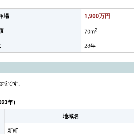
1,900万円
相場
2
積
70m
数
23年
地域です。
23年）
地域名
新町