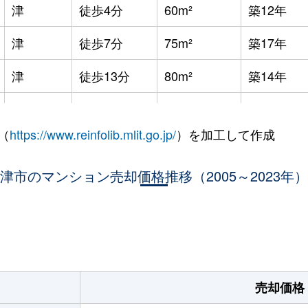
津
徒歩4分
60m²
築12年
津
徒歩7分
75m²
築17年
津
徒歩13分
80m²
築14年
津新町
徒歩0分
85m²
築17年
（
https://www.reinfolib.mlit.go.jp/
）を加工して作成
久居
徒歩25分
65m²
築34年
津市のマンション売却価格推移（2005～2023年）
津新町
徒歩8分
95m²
築16年
津新町
徒歩4分
30m²
築39年
津新町
徒歩3分
85m²
築34年
津新町
徒歩18分
70m²
築26年
売却価格
南が丘
徒歩1分
70m²
築23年