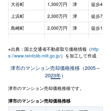
大谷町
1,300万円
津
徒歩4分
上浜町
2,300万円
津
徒歩7分
島崎町
2,000万円
津
徒歩13分
新町
4,000万円
津新町
徒歩0分
※出典：国土交通省不動産取引価格情報（
http
高茶屋小森町
1,000万円
久居
徒歩25分
s://www.reinfolib.mlit.go.jp/
）を加工して作成
西丸之内
2,000万円
津新町
徒歩8分
津市のマンション売却価格推移（2005～
2023年）
八町
340万円
津新町
徒歩4分
八町
1,700万円
津新町
徒歩3分
津市のマンション売却価格推移です。
東丸之内
1,100万円
津新町
徒歩18分
津市のマンション売却価格推移