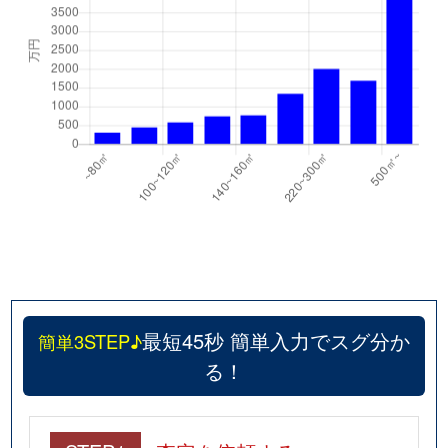
最短45秒 簡単入力でスグ分か
簡単3STEP♪
る！