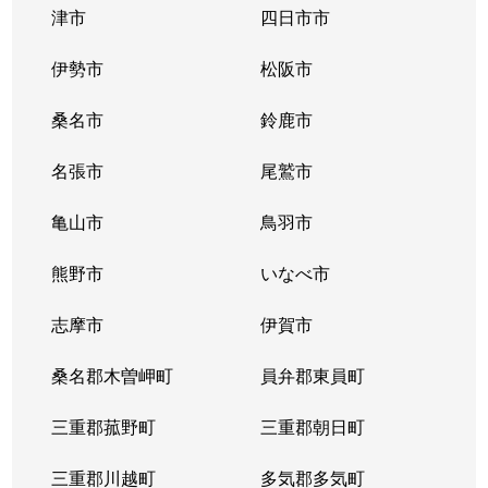
津市
四日市市
伊勢市
松阪市
桑名市
鈴鹿市
名張市
尾鷲市
亀山市
鳥羽市
熊野市
いなべ市
志摩市
伊賀市
桑名郡木曽岬町
員弁郡東員町
三重郡菰野町
三重郡朝日町
三重郡川越町
多気郡多気町