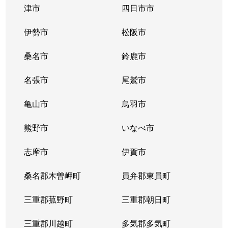
津市
四日市市
伊勢市
松阪市
桑名市
鈴鹿市
名張市
尾鷲市
亀山市
鳥羽市
熊野市
いなべ市
志摩市
伊賀市
桑名郡木曽岬町
員弁郡東員町
三重郡菰野町
三重郡朝日町
三重郡川越町
多気郡多気町