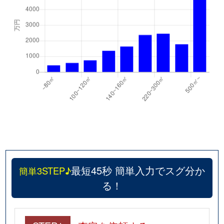
最短45秒 簡単入力でスグ分か
簡単3STEP♪
る！