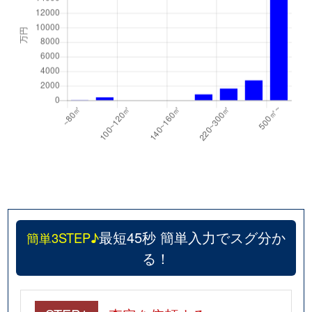
最短45秒 簡単入力でスグ分か
簡単3STEP♪
る！