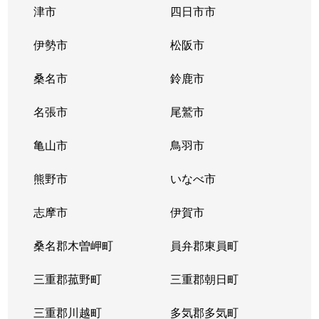
津市
四日市市
伊勢市
松阪市
桑名市
鈴鹿市
名張市
尾鷲市
亀山市
鳥羽市
熊野市
いなべ市
志摩市
伊賀市
桑名郡木曽岬町
員弁郡東員町
三重郡菰野町
三重郡朝日町
三重郡川越町
多気郡多気町