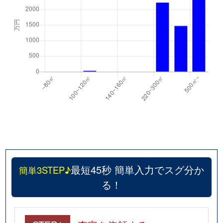
最短45秒 簡単入力でスグ分か
簡単3STEP♪
る！