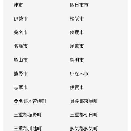
津市
四日市市
伊勢市
松阪市
桑名市
鈴鹿市
名張市
尾鷲市
亀山市
鳥羽市
熊野市
いなべ市
志摩市
伊賀市
桑名郡木曽岬町
員弁郡東員町
三重郡菰野町
三重郡朝日町
三重郡川越町
多気郡多気町