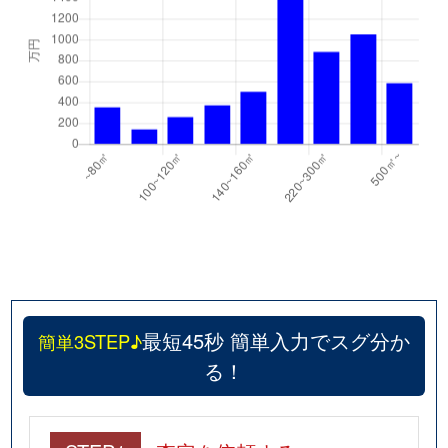
最短45秒 簡単入力でスグ分か
簡単3STEP♪
る！