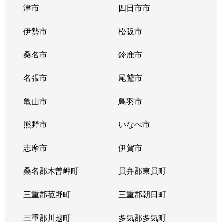
津市
四日市市
伊勢市
松阪市
桑名市
鈴鹿市
名張市
尾鷲市
亀山市
鳥羽市
熊野市
いなべ市
志摩市
伊賀市
桑名郡木曽岬町
員弁郡東員町
三重郡菰野町
三重郡朝日町
三重郡川越町
多気郡多気町