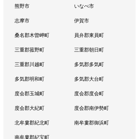
熊野市
いなべ市
志摩市
伊賀市
桑名郡木曽岬町
員弁郡東員町
三重郡菰野町
三重郡朝日町
三重郡川越町
多気郡多気町
多気郡明和町
多気郡大台町
度会郡玉城町
度会郡度会町
度会郡大紀町
度会郡南伊勢町
北牟婁郡紀北町
南牟婁郡御浜町
南牟婁郡紀宝町