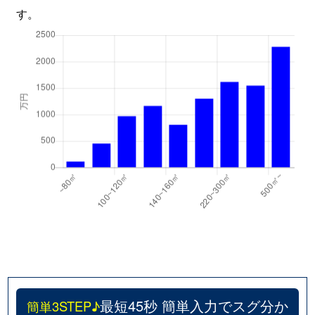
す。
最短45秒 簡単入力でスグ分か
簡単3STEP♪