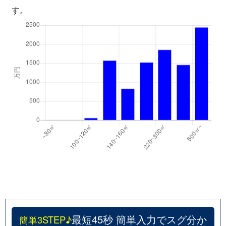
す。
最短45秒 簡単入力でスグ分か
簡単3STEP♪