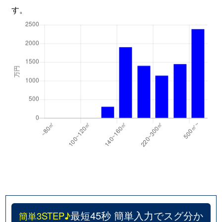
す。
最短45秒 簡単入力でスグ分か
簡単3STEP♪