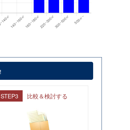
！
STEP3
比較＆検討する