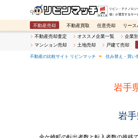
リビン・テクノロジ
場）が運営するサー
不動産売却
不動産買取
任意売却
リース
メタ住宅展示場
ベスト不動産カンパニー
オン
不動産売却査定
オススメ企業一覧
企業
マンション売却
土地売却
戸建て売却
不動産の比較サイト リビンマッチ
住み替え・買い
岩手
岩手
金ケ崎町の転出者数と転入者数の推移です。