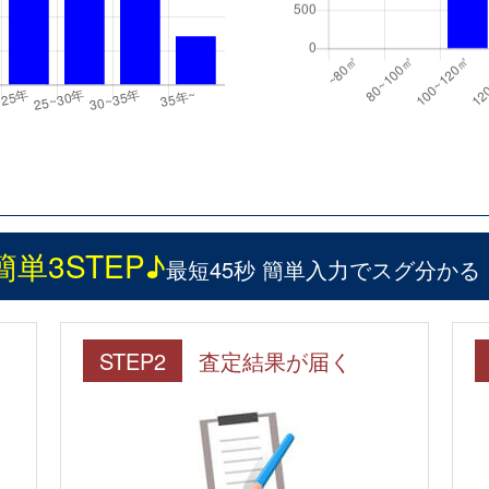
簡単3STEP♪
最短45秒 簡単入力でスグ分かる
STEP2
査定結果が届く