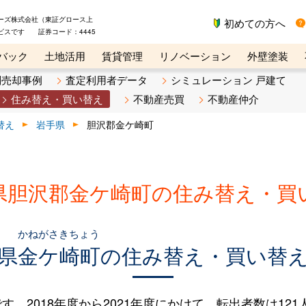
ーズ株式会社（東証グロース上
初めての方へ
ビスです 証券コード：4445
バック
土地活用
賃貸管理
リノベーション
外壁塗装
ライン講座
リビンマガジンBiz
不動産売却ご相談デスク
別売却事例
査定利用者データ
シミュレーション 戸建て
住み替え・買い替え
不動産売買
不動産仲介
替え
岩手県
胆沢郡金ケ崎町
県胆沢郡金ケ崎町の住み替え・買
かねがさきちょう
県
金ケ崎町
の住み替え・買い替
2018年度から2021年度にかけて、転出者数は121人（2