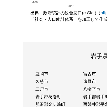
出典：政府統計の総合窓口(e-Stat)（
htt
「社会・人口統計体系」を加工して作
岩手
盛岡市
宮古市
久慈市
遠野市
二戸市
八幡平市
岩手郡葛巻町
岩手郡岩手
胆沢郡金ケ崎町
西磐井郡平