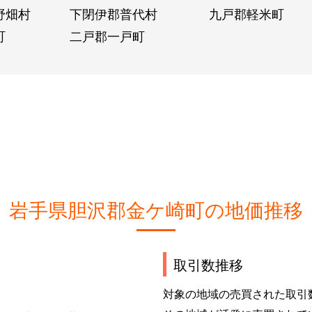
野畑村
下閉伊郡普代村
九戸郡軽米町
町
二戸郡一戸町
岩手県胆沢郡金ケ崎町の地価推移
取引数推移
対象の地域の売買された取引