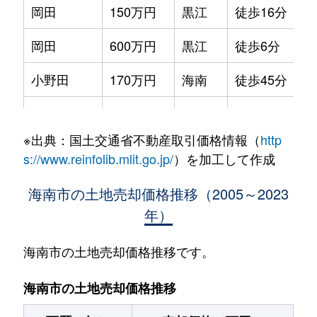
岡田
150万円
黒江
徒歩16分
岡田
600万円
黒江
徒歩6分
小野田
170万円
海南
徒歩45分
九品寺
1,300万円
海南
徒歩1時間15
※出典：国土交通省不動産取引価格情報（
http
九品寺
270万円
海南
徒歩1時間15
s://www.reinfolib.mlit.go.jp/
）を加工して作成
黒江
890万円
黒江
徒歩6分
海南市の土地売却価格推移（2005～2023
年）
黒江
290万円
黒江
徒歩8分
阪井
1,500万円
海南
徒歩1時間15
海南市の土地売却価格推移です。
阪井
330万円
海南
徒歩1時間15
海南市の土地売却価格推移