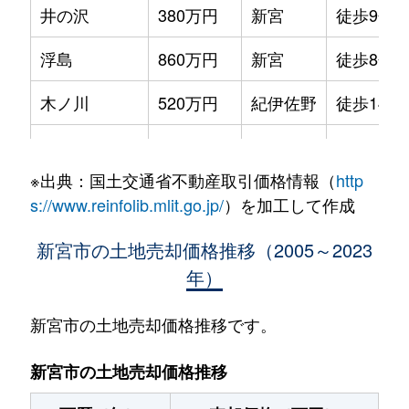
井の沢
380万円
新宮
徒歩9分
浮島
860万円
新宮
徒歩8分
木ノ川
520万円
紀伊佐野
徒歩14分
熊野川町相須
530万円
新宮
徒歩2時
※出典：国土交通省不動産取引価格情報（
http
熊野川町日足
200万円
新宮
徒歩2時
s://www.reinfolib.mlit.go.jp/
）を加工して作成
熊野地
550万円
新宮
徒歩13分
新宮市の土地売却価格推移（2005～2023
年）
佐野
3,000万円
紀伊佐野
徒歩12分
佐野
350万円
紀伊佐野
徒歩10分
新宮市の土地売却価格推移です。
徐福
1,800万円
新宮
徒歩4分
新宮市の土地売却価格推移