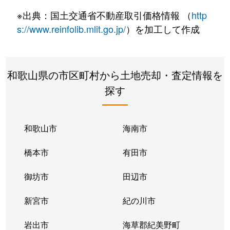
中芳養
870万円
芳養
徒歩45
※出典：国土交通省不動産取引価格情報 （
http
中辺路町川合
120万円
朝来
徒歩2
s://www.reinfolib.mlit.go.jp/
）を加工して作成
中辺路町川合
5万円
朝来
徒歩2
和歌山県の市区町村から土地売却・査定情報を
中辺路町川合
38万円
朝来
徒歩2
探す
中辺路町栗栖川
240万円
朝来
徒歩2
中辺路町栗栖川
58万円
朝来
徒歩2
和歌山市
海南市
芳養町
150万円
芳養
徒歩11
橋本市
有田市
芳養町
210万円
芳養
徒歩16
御坊市
田辺市
芳養町
40万円
芳養
徒歩1時
新宮市
紀の川市
芳養町
500万円
芳養
徒歩15
岩出市
海草郡紀美野町