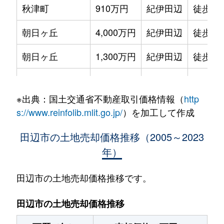
秋津町
910万円
紀伊田辺
徒歩45
朝日ヶ丘
4,000万円
紀伊田辺
徒歩13
朝日ヶ丘
1,300万円
紀伊田辺
徒歩16
稲成町
750万円
紀伊田辺
徒歩25
※出典：国土交通省不動産取引価格情報（
http
稲成町
500万円
紀伊田辺
徒歩45
s://www.reinfolib.mlit.go.jp/
）を加工して作成
稲成町
690万円
紀伊田辺
徒歩26
田辺市の土地売却価格推移（2005～2023
年）
稲成町
600万円
紀伊田辺
徒歩26
上の山
160万円
芳養
徒歩23
田辺市の土地売却価格推移です。
江川
150万円
紀伊田辺
徒歩20
田辺市の土地売却価格推移