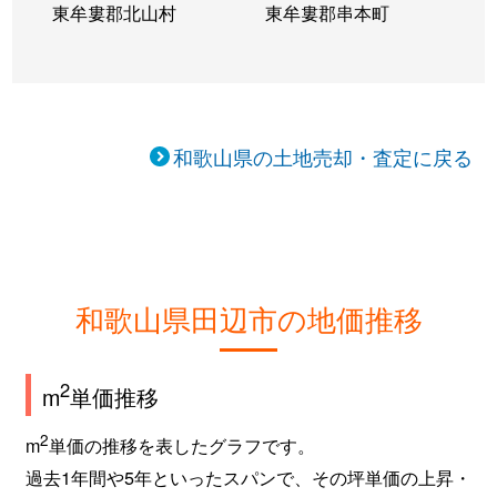
東牟婁郡北山村
東牟婁郡串本町
向山
20万円
朝来
徒歩2
むつみ
300万円
紀伊田辺
徒歩21
文里
560万円
紀伊新庄
徒歩26
和歌山県の土地売却・査定に戻る
文里
300万円
紀伊田辺
徒歩26
文里
170万円
紀伊田辺
徒歩21
龍神村小又川
170万円
紀伊田辺
徒歩2
和歌山県田辺市の地価推移
龍神村小又川
89万円
紀伊田辺
徒歩2
龍神村廣井原
2
55万円
南部
徒歩2
m
単価推移
2
龍神村宮代
70万円
紀伊田辺
徒歩2
m
単価の推移を表したグラフです。
過去1年間や5年といったスパンで、その坪単価の上昇・