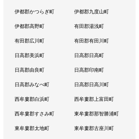
芳養松原
280万円
芳養
徒歩4
伊都郡かつらぎ町
伊都郡九度山町
芳養松原
110万円
芳養
徒歩3
伊都郡高野町
有田郡湯浅町
東山
900万円
紀伊新庄
徒歩18
有田郡広川町
有田郡有田川町
東山
45万円
紀伊田辺
徒歩26
日高郡美浜町
日高郡日高町
本町
240万円
紀伊田辺
徒歩11
日高郡由良町
日高郡印南町
神子浜
2,200万円
紀伊田辺
徒歩18
日高郡みなべ町
日高郡日高川町
湊
西牟婁郡白浜町
400万円
西牟婁郡上富田町
紀伊田辺
徒歩5
西牟婁郡すさみ町
東牟婁郡那智勝浦町
南新町
100万円
紀伊田辺
徒歩8
東牟婁郡太地町
東牟婁郡古座川町
南新万
1,400万円
紀伊田辺
徒歩23