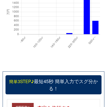
最短45秒 簡単入力でスグ分か
簡単3STEP♪
る！