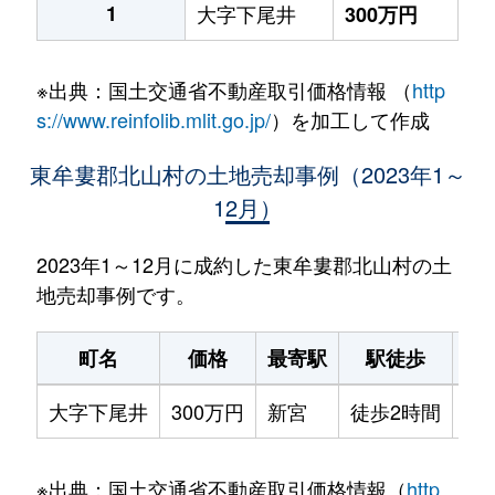
1
大字下尾井
300万円
※出典：国土交通省不動産取引価格情報 （
http
s://www.reinfolib.mlit.go.jp/
）を加工して作成
東牟婁郡北山村の土地売却事例（2023年1～
12月）
2023年1～12月に成約した東牟婁郡北山村の土
地売却事例です。
町名
価格
最寄駅
駅徒歩
土
大字下尾井
300万円
新宮
徒歩2時間
20
※出典：国土交通省不動産取引価格情報（
http