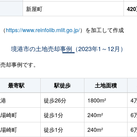
新屋町
42
 （
https://www.reinfolib.mlit.go.jp/
）を加工して作成
境港市の土地売却事例（2023年1～12月）
地売却事例です。
最寄駅
駅徒歩
土地面積
境港
徒歩26分
1800m²
4
馬場崎町
徒歩1分
240m²
6
馬場崎町
徒歩1分
240m²
6