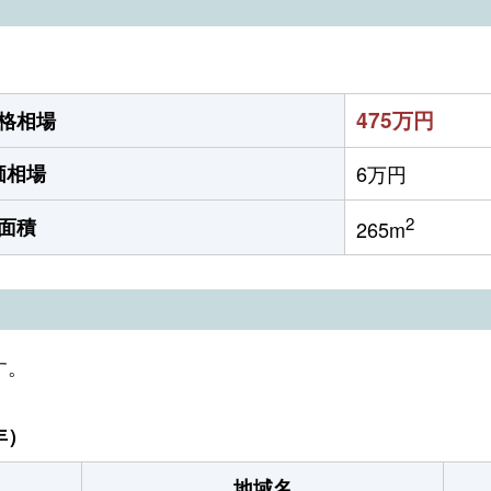
475万円
格相場
価相場
6万円
2
面積
265m
す。
年）
地域名