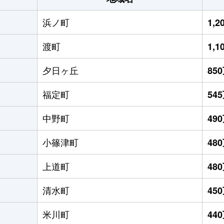
浜ノ町
1,
渡町
1,
夕日ヶ丘
85
福定町
54
中野町
49
小篠津町
48
上道町
48
清水町
45
米川町
44