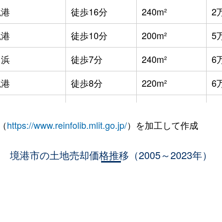
境港
徒歩16分
240m²
2
境港
徒歩10分
200m²
5
中浜
徒歩7分
240m²
6
境港
徒歩8分
220m²
6
境港
徒歩45分
300m²
1
（
https://www.reinfolib.mlit.go.jp/
）を加工して作成
境港
徒歩45分
320m²
4
境港
境港市の土地売却価格推移（2005～2023年）
徒歩24分
240m²
3
道(鳥取)
徒歩8分
250m²
6
道(鳥取)
徒歩5分
220m²
7