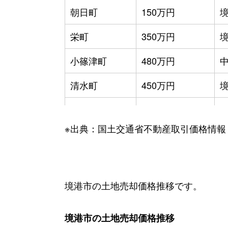
朝日町
150万円
栄町
350万円
小篠津町
480万円
清水町
450万円
昭和町
140万円
※出典：国土交通省不動産取引価格情報
外江町
400万円
外江町
270万円
中野町
490万円
上
境港市の土地売却価格推移です。
中野町
530万円
上
境港市の土地売却価格推移