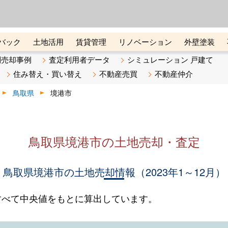
ーズ株式会社（東証グロース上
初めての方へ
ビスです 証券コード：4445
バック
土地活用
賃貸管理
リノベーション
外壁塗装
ライン講座
リビンマガジンBiz
不動産売却ご相談デスク
別売却事例
査定利用者データ
シミュレーション 戸建て
住み替え・買い替え
不動産売買
不動産仲介
鳥取県
境港市
鳥取県境港市の土地売却・査定
鳥取県境港市の土地売却情報（2023年1～12月）
すべて中央値をもとに算出しています。