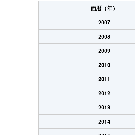
中野町
410万円
上
西暦（年）
新屋町
420万円
2007
蓮池町
200万円
2008
浜ノ町
1,200万円
2009
福定町
300万円
上
2010
福定町
790万円
上
2011
岬町
400万円
2012
元町
180万円
2013
元町
430万円
2014
夕日ヶ丘
610万円