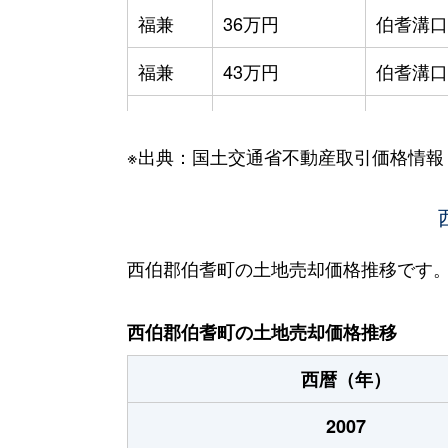
福兼
36万円
伯耆溝口
福兼
43万円
伯耆溝口
丸山
860万円
岸本
※出典：国土交通省不動産取引価格情報
丸山
570万円
岸本
吉定
250万円
岸本
吉長
280万円
岸本
西伯郡伯耆町の土地売却価格推移です
西伯郡伯耆町の土地売却価格推移
西暦（年）
2007