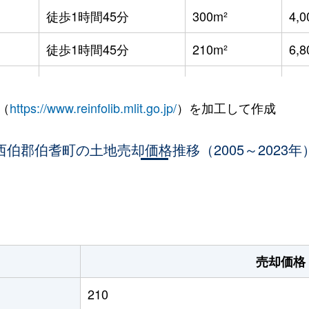
徒歩1時間45分
300m²
4,
徒歩1時間45分
210m²
6,
徒歩1時間15分
1000m²
2
（
https://www.reinfolib.mlit.go.jp/
）を加工して作成
徒歩1時間15分
770m²
2
西伯郡伯耆町の土地売却価格推移（2005～2023年
徒歩45分
180m²
4
徒歩4分
280m²
3
。
売却価格
210