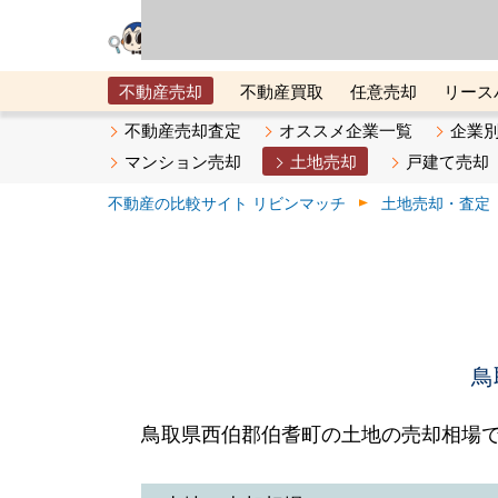
リビン・テクノロジ
場）が運営するサー
不動産売却
不動産買取
任意売却
リース
メタ住宅展示場
ベスト不動産カンパニー
オン
不動産売却査定
オススメ企業一覧
企業
マンション売却
土地売却
戸建て売却
不動産の比較サイト リビンマッチ
土地売却・査定
鳥
鳥取県西伯郡伯耆町の土地の売却相場