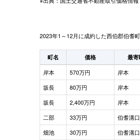
※出典：国土交通省不動産取引価格情報
2023年1～12月に成約した西伯郡伯
町名
価格
最寄
岸本
570万円
岸本
坂長
80万円
岸本
坂長
2,400万円
岸本
二部
33万円
伯耆溝口
畑池
30万円
伯耆溝口