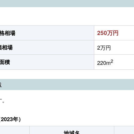
）
250万円
格相場
価相場
2万円
2
面積
220m
域
す。
023年）
地域名