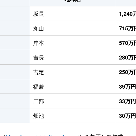
坂長
1,24
丸山
715万
岸本
570万
吉長
280万
吉定
250万
福兼
39万円
二部
33万円
畑池
30万円