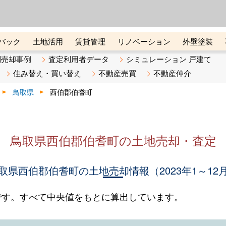
ーズ株式会社（東証グロース上
初めての方へ
ビスです 証券コード：4445
バック
土地活用
賃貸管理
リノベーション
外壁塗装
ライン講座
リビンマガジンBiz
不動産売却ご相談デスク
別売却事例
査定利用者データ
シミュレーション 戸建て
住み替え・買い替え
不動産売買
不動産仲介
鳥取県
西伯郡伯耆町
鳥取県西伯郡伯耆町の土地売却・査定
取県西伯郡伯耆町の土地売却情報（2023年1～12
です。すべて中央値をもとに算出しています。