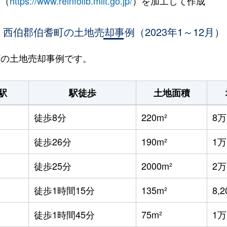
 （
https://www.reinfolib.mlit.go.jp/
）を加工して作成
西伯郡伯耆町の土地売却事例（2023年1～12月）
耆町の土地売却事例です。
駅
駅徒歩
土地面積
徒歩8分
220m²
8
徒歩26分
190m²
1
徒歩25分
2000m²
2
徒歩1時間15分
135m²
8,
徒歩1時間45分
75m²
1