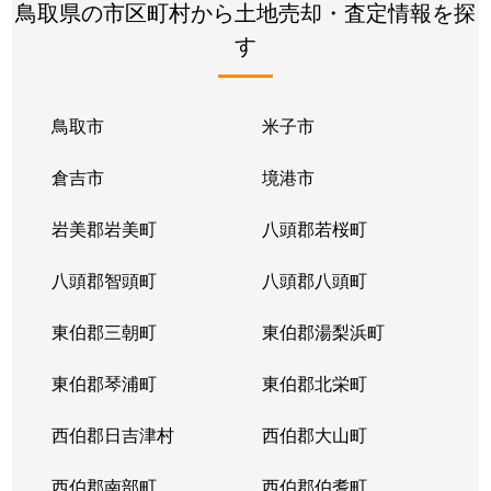
鳥取県の市区町村から土地売却・査定情報を探
す
鳥取市
米子市
倉吉市
境港市
岩美郡岩美町
八頭郡若桜町
八頭郡智頭町
八頭郡八頭町
東伯郡三朝町
東伯郡湯梨浜町
東伯郡琴浦町
東伯郡北栄町
西伯郡日吉津村
西伯郡大山町
西伯郡南部町
西伯郡伯耆町