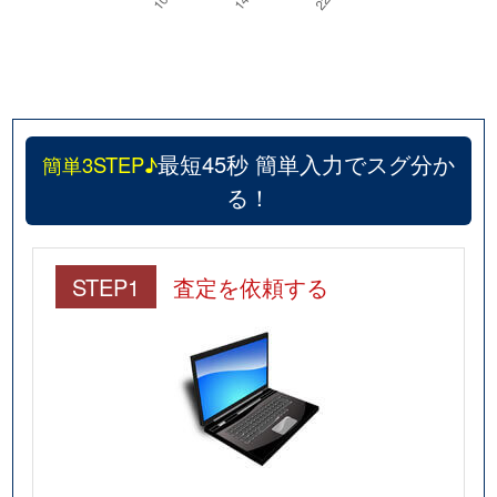
最短45秒 簡単入力でスグ分か
簡単3STEP♪
る！
STEP1
査定を依頼する