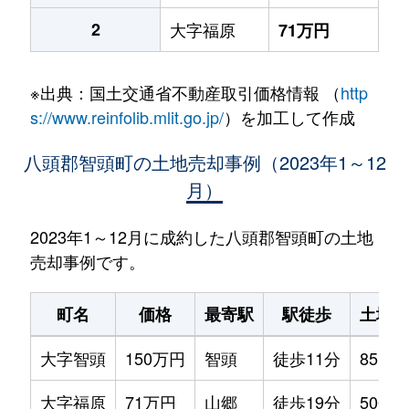
2
大字福原
71万円
※出典：国土交通省不動産取引価格情報 （
http
s://www.reinfolib.mlit.go.jp/
）を加工して作成
八頭郡智頭町の土地売却事例（2023年1～12
月）
2023年1～12月に成約した八頭郡智頭町の土地
売却事例です。
町名
価格
最寄駅
駅徒歩
土地面
大字智頭
150万円
智頭
徒歩11分
85m²
大字福原
71万円
山郷
徒歩19分
500m²