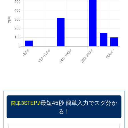
最短45秒 簡単入力でスグ分か
簡単3STEP♪
る！