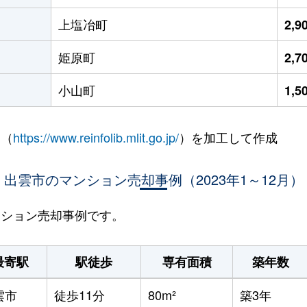
上塩冶町
2,
姫原町
2,
小山町
1,
 （
https://www.reinfolib.mlit.go.jp/
）を加工して作成
出雲市のマンション売却事例（2023年1～12月）
マンション売却事例です。
最寄駅
駅徒歩
専有面積
築年数
雲市
徒歩11分
80m²
築3年