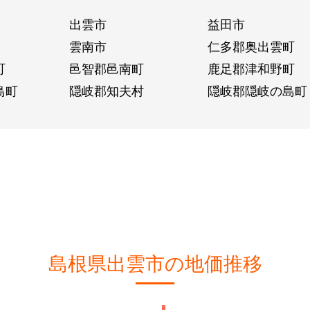
出雲市
益田市
雲南市
仁多郡奥出雲町
町
邑智郡邑南町
鹿足郡津和野町
島町
隠岐郡知夫村
隠岐郡隠岐の島町
島根県出雲市の地価推移