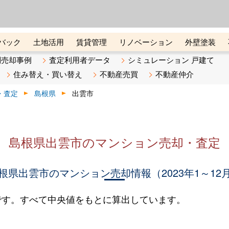
ーズ株式会社（東証グロース上
初めての方へ
ビスです 証券コード：4445
バック
土地活用
賃貸管理
リノベーション
外壁塗装
ライン講座
リビンマガジンBiz
不動産売却ご相談デスク
別売却事例
査定利用者データ
シミュレーション 戸建て
住み替え・買い替え
不動産売買
不動産仲介
・査定
島根県
出雲市
島根県出雲市のマンション売却・査定
根県出雲市のマンション売却情報（2023年1～12
です。すべて中央値をもとに算出しています。