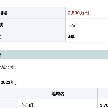
2,800万円
相場
2
積
72m
数
4年
域
地域です。
023年）
地域名
今市町
3,