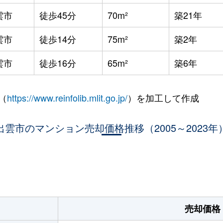
雲市
徒歩45分
70m²
築21年
雲市
徒歩14分
75m²
築2年
雲市
徒歩16分
65m²
築6年
（
https://www.reinfolib.mlit.go.jp/
）を加工して作成
出雲市のマンション売却価格推移（2005～2023年
。
売却価格