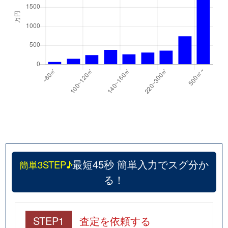
最短45秒 簡単入力でスグ分か
簡単3STEP♪
る！
STEP1
査定を依頼する