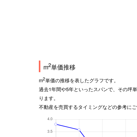
2
m
単価推移
2
m
単価の推移を表したグラフです。
過去1年間や5年といったスパンで、その坪
ります。
不動産を売買するタイミングなどの参考にご