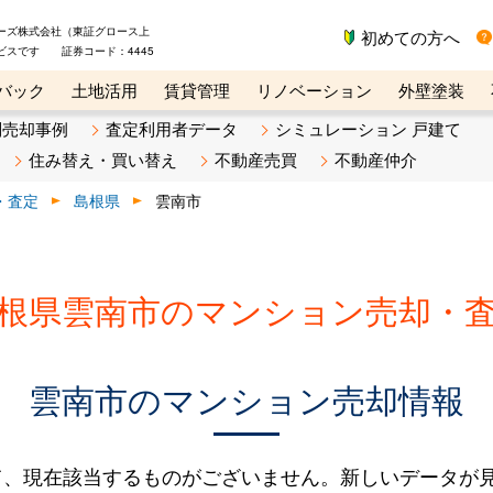
ーズ株式会社（東証グロース上
初めての方へ
ビスです 証券コード：4445
バック
土地活用
賃貸管理
リノベーション
外壁塗装
ライン講座
リビンマガジンBiz
不動産売却ご相談デスク
別売却事例
査定利用者データ
シミュレーション 戸建て
住み替え・買い替え
不動産売買
不動産仲介
・査定
島根県
雲南市
根県雲南市のマンション売却・
雲南市のマンション売却情報
て、現在該当するものがございません。新しいデータが