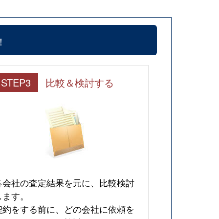
！
STEP3
比較＆検討する
各会社の査定結果を元に、比較検討
します。
契約をする前に、どの会社に依頼を