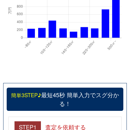
最短45秒 簡単入力でスグ分か
簡単3STEP♪
る！
STEP1
査定を依頼する