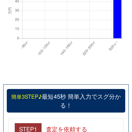
最短45秒 簡単入力でスグ分か
簡単3STEP♪
る！
STEP1
査定を依頼する