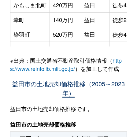
かもしま北町
420万円
益田
徒歩45分
幸町
140万円
益田
徒歩23分
染羽町
520万円
益田
徒歩45分
高津
1,800万円
益田
徒歩45分
※出典：国土交通省不動産取引価格情報（
http
高津
500万円
益田
徒歩45分
s://www.reinfolib.mlit.go.jp/
）を加工して作成
高津
120万円
益田
徒歩45分
益田市の土地売却価格推移（2005～2023
年）
高津
340万円
益田
徒歩28分
高津町
700万円
益田
徒歩1時間
益田市の土地売却価格推移です。
土井町
520万円
益田
徒歩25分
益田市の土地売却価格推移