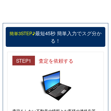
最短45秒 簡単入力でスグ分か
簡単3STEP♪
る！
STEP1
査定を依頼する
査定をしたい不動産の情報とお客様の連絡先等