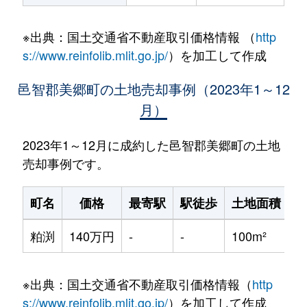
※出典：国土交通省不動産取引価格情報 （
http
s://www.reinfolib.mlit.go.jp/
）を加工して作成
邑智郡美郷町の土地売却事例（2023年1～12
月）
2023年1～12月に成約した邑智郡美郷町の土地
売却事例です。
町名
価格
最寄駅
駅徒歩
土地面積
粕渕
140万円
-
-
100m²
4
※出典：国土交通省不動産取引価格情報（
http
s://www.reinfolib.mlit.go.jp/
）を加工して作成