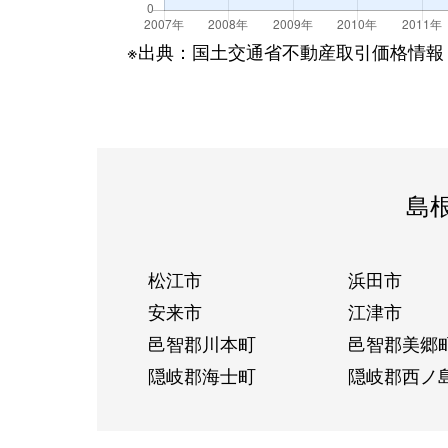
※出典：国土交通省不動産取引価格情報
島
松江市
浜田市
安来市
江津市
邑智郡川本町
邑智郡美郷
隠岐郡海士町
隠岐郡西ノ