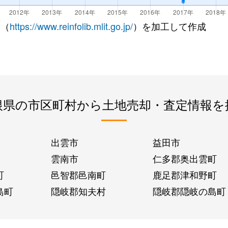
 （
https://www.reinfolib.mlit.go.jp/
）を加工して作成
根県の市区町村から土地売却・査定情報を
出雲市
益田市
雲南市
仁多郡奥出雲町
町
邑智郡邑南町
鹿足郡津和野町
島町
隠岐郡知夫村
隠岐郡隠岐の島町