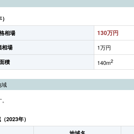
年）
130万円
格相場
価相場
1万円
2
面積
140m
地域
す。
2023年）
地域名