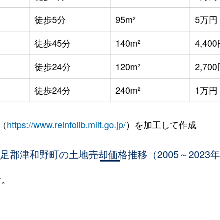
徒歩5分
95m²
5万円
徒歩45分
140m²
4,40
徒歩24分
120m²
2,70
徒歩24分
240m²
1万円
（
https://www.reinfolib.mlit.go.jp/
）を加工して作成
足郡津和野町の土地売却価格推移（2005～2023
す。