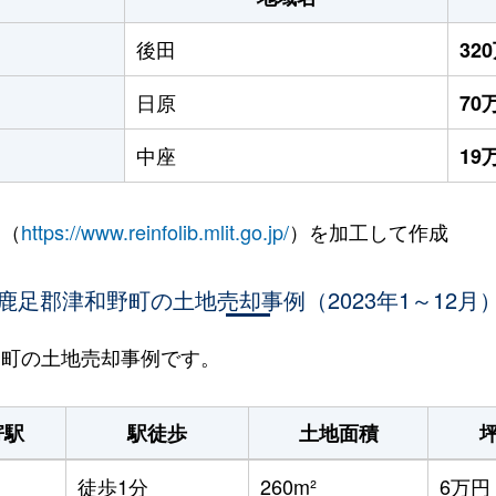
後田
32
日原
70
中座
19
 （
https://www.reinfolib.mlit.go.jp/
）を加工して作成
鹿足郡津和野町の土地売却事例（2023年1～12月
和野町の土地売却事例です。
寄駅
駅徒歩
土地面積
徒歩1分
260m²
6万円