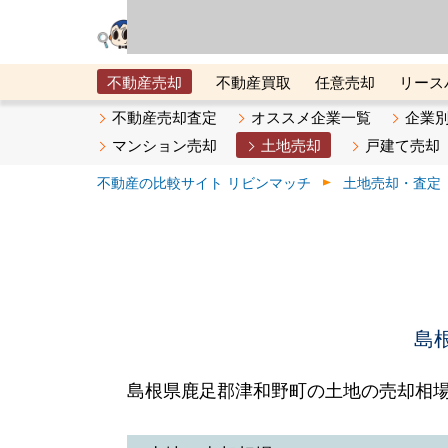
リビン・テクノロジ
場）が運営するサー
不動産売却
不動産買取
任意売却
リース
メタ住宅展示場
ベスト不動産カンパニー
オン
不動産売却査定
オススメ企業一覧
企業
マンション売却
土地売却
戸建て売却
不動産の比較サイト リビンマッチ
土地売却・査定
島
島根県鹿足郡津和野町の土地の売却相