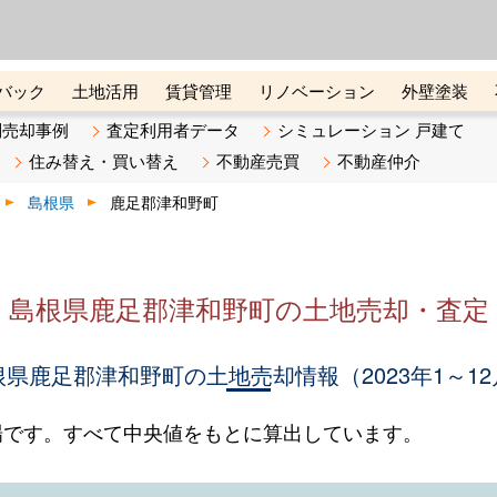
ーズ株式会社（東証グロース上
初めての方へ
ビスです 証券コード：4445
バック
土地活用
賃貸管理
リノベーション
外壁塗装
ライン講座
リビンマガジンBiz
不動産売却ご相談デスク
別売却事例
査定利用者データ
シミュレーション 戸建て
住み替え・買い替え
不動産売買
不動産仲介
島根県
鹿足郡津和野町
島根県鹿足郡津和野町の土地売却・査定
根県鹿足郡津和野町の土地売却情報（2023年1～12
場です。すべて中央値をもとに算出しています。