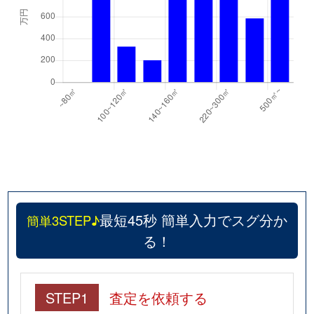
最短45秒 簡単入力でスグ分か
簡単3STEP♪
る！
STEP1
査定を依頼する