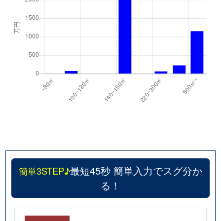
最短45秒 簡単入力でスグ分か
簡単3STEP♪
る！