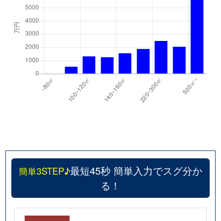
最短45秒 簡単入力でスグ分か
簡単3STEP♪
る！