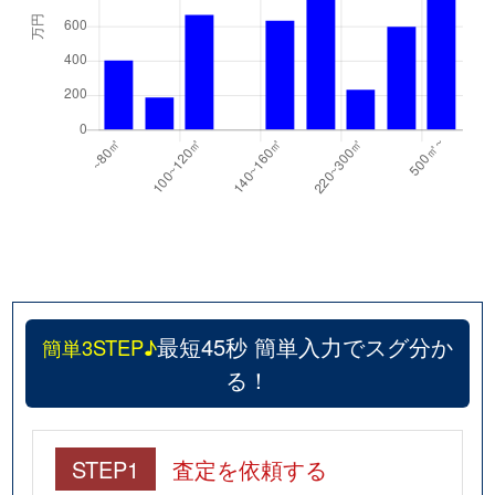
最短45秒 簡単入力でスグ分か
簡単3STEP♪
る！
STEP1
査定を依頼する