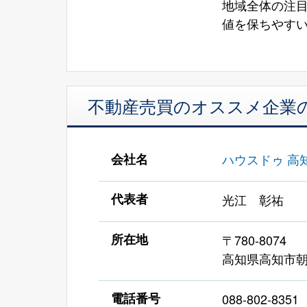
地域全体の注
値を保
不動産売買のオススメ企業
会社名
ハウスドゥ 高知
代表者
光江 彰祐
所在地
〒780-8074
高知県高知市朝
電話番号
088-802-8351