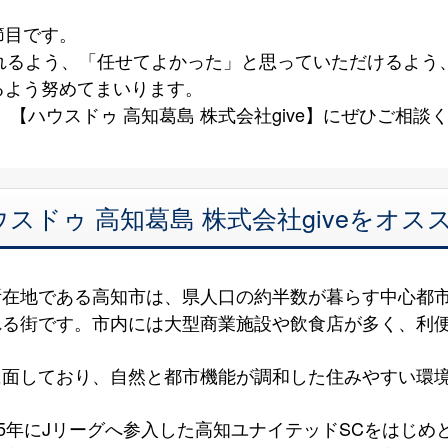
節目です。
られるよう、「任せてよかった」と思っていただけるよう
るよう努めてまいります。
【ハウスドゥ 高知葛島 株式会社give】にぜひご相談
ドゥ 高知葛島 株式会社giveをオス
所在地である高知市は、県人口の約半数が暮らす中心都
れる街です。市内には大型商業施設や飲食店が
湾に面しており、自然と都市機能が調和した住
25年にJリーグへ参入した高知ユナイテッドSCをはじ