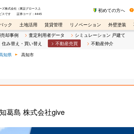
ーズ株式会社（東証グロース上
初めての方へ
ビスです 証券コード：4445
バック
土地活用
賃貸管理
リノベーション
外壁塗装
ライン講座
リビンマガジンBiz
不動産売却ご相談デスク
別売却事例
査定利用者データ
シミュレーション 戸建て
住み替え・買い替え
不動産売買
不動産仲介
高知県
高知市
葛島 株式会社give